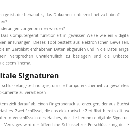
rjenige ist, der behauptet, das Dokument unterzeichnet zu haben?
len?
ne Änderungen vorgenommen wurden?
 Das Computergerät funktioniert in gewisser Weise wie ein « digita
ien anzuhängen. Dieses Tool besteht aus elektronischen Beweisen, 
die im Zertifikat enthaltenen Daten abgerufen und in die Datei eing
sein Versprechen unwiderruflich zu besiegeln und die Unbeste
zu diesem Thema.
gitale Signaturen
Verschlüsselungstechnologie, um die Computersicherheit zu gewährlei
okumente zu verarbeiten.
tem zielt darauf ab, einen Fingerabdruck zu erzeugen, der aus Buchsta
hes. Zwei Schlüssel, die das elektronische Zertifikat bereitstellt,
deal zum Verschlüsseln des Hashes, der die berühmte digitale Signatur
Vertrages wird der öffentliche Schlüssel zur Entschlüsselung des